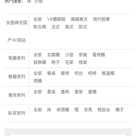
熱門搜索：
床
沙發
全部
VR體驗館
雅韻東方
現代輕奢
全屋麻豆国
新古典
法式
美式
歐式
产AV网站
全部
玄關櫃
沙發
茶幾
電視櫃
客廳係列
裝飾櫃
椅子
花架
條案
全部
餐桌
餐椅
吧台
吧椅
餐邊櫃
餐廳係列
酒櫃
全部
書桌
書椅
書架
書櫃
書房係列
全部
床
床頭櫃
榻
坐凳
梳妝台
櫃子
臥室係列