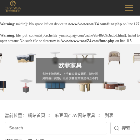
Warning
: mkdir(): No space left on device in
/www/wwwroot/Z4.com/func.php
on line
127
Warning
: file_put_contents(./cachefile_yuan/cqnajy.com/cache/eb/48e09/3ad3d.html): failed to
open stream: No such file or directory in
/www/wwwroot/Z4.com/func.php
on line
115
當前位置：
網站首頁
麻豆国产AV网站家具
列表