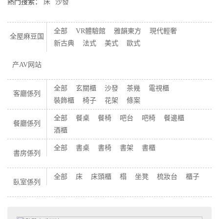
熱門搜索：
床
沙發
全部
VR體驗館
雅韻東方
現代輕奢
全屋麻豆国
新古典
法式
美式
歐式
产AV网站
全部
玄關櫃
沙發
茶幾
電視櫃
客廳係列
裝飾櫃
椅子
花架
條案
全部
餐桌
餐椅
吧台
吧椅
餐邊櫃
餐廳係列
酒櫃
全部
書桌
書椅
書架
書櫃
書房係列
全部
床
床頭櫃
榻
坐凳
梳妝台
櫃子
臥室係列