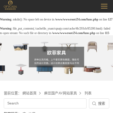
Warning
: mkdir(): No space left on device in
/www/wwwroot/Z4.com/func.php
on line
127
Warning
: file_put_contents(./cachefile_yuan/cqnajy.com/cache/4b/293cb/85200.html): failed
to open stream: No such file or directory in
/www/wwwroot/Z4.com/func.php
on line
115
當前位置：
網站首頁
麻豆国产AV网站家具
列表