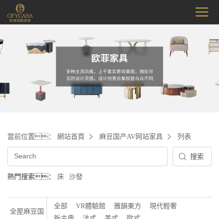
當前位置：
網站首頁
麻豆国产AV网站家具
列表
熱門搜索：
床
沙發
全部
VR體驗館
雅韻東方
現代輕奢
全屋麻豆国
新古典
法式
美式
歐式