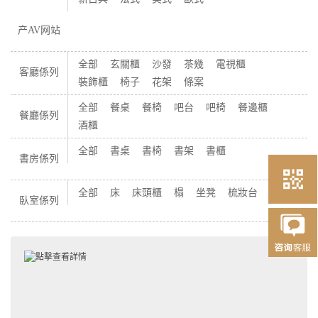
产AV网站
全部
玄關櫃
沙發
茶幾
電視櫃
客廳係列
裝飾櫃
椅子
花架
條案
全部
餐桌
餐椅
吧台
吧椅
餐邊櫃
餐廳係列
酒櫃
全部
書桌
書椅
書架
書櫃
書房係列
全部
床
床頭櫃
榻
坐凳
梳妝台
櫃子
臥室係列